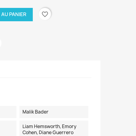
favorite_border
 AU PANIER
Malik Bader
Liam Hemsworth, Emory
Cohen, Diane Guerrero